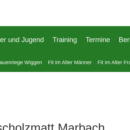
er und Jugend
Training
Termine
Ber
rauenriege Wiggen
Fit im Alter Männer
Fit im Alter F
Escholzmatt Marbach